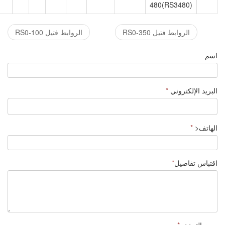
4
RS
الروابط فتيل RS0-100