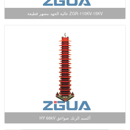
عالية الجهد مصهر قطيعة
كسيد الزنك صواعق HY 66kV