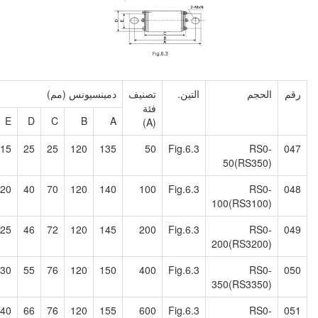
التين.
تصنيف
دمينسيونس (مم)
فئة
Φ
G
F
E
D
C
B
A
(A)
7
2
45
15
25
25
120
135
50
Fig.6.3
7×10.5
2
43
20
40
70
120
140
100
Fig.6.3
1
9×13.5
3
50
25
46
72
120
145
200
Fig.6.3
2
9×13.5
4.5
61
30
55
76
120
150
400
Fig.6.3
3
13×19
5
72
40
66
76
120
155
600
Fig.6.3