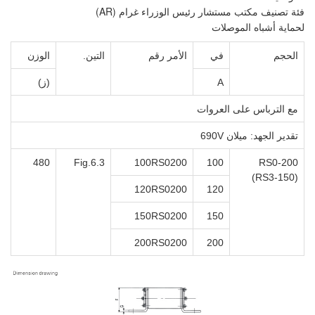
 رئيس الوزراء غرام (AR)
ت
الأمر رقم
التين.
الوزن
(ز)
روات
480
Fig.6.3
100RS0200
1
120RS0200
1
150RS0200
1
200RS0200
2