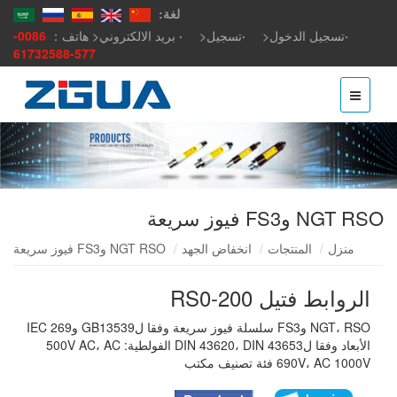
لغة:
ل<
تسجيل<
بريد الالكتروني<
هاتف：
0086-
577-61732588
انخفاض الجهد
NGT RSO وFS3 فيوز سريعة
RS0
NGT، RSO وFS3 سلسلة فيوز سريعة وفقا لGB13539 وIEC 269
الأبعاد وفقا لDIN 43620، DIN 43653 الفولطية: 500V AC، AC