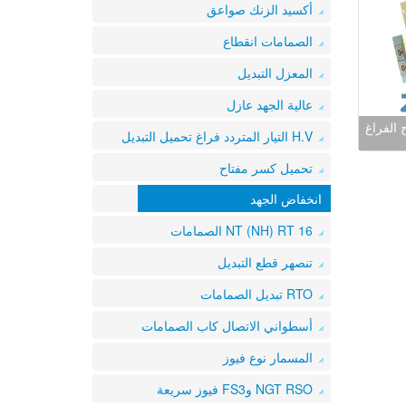
أكسيد الزنك صواعق
الصمامات انقطاع
المعزل التبديل
عالية الجهد عازل
H.V التيار المتردد فراغ تحميل التبديل
تحميل كسر مفتاح
انخفاض الجهد
NT (NH) RT 16 الصمامات
تنصهر قطع التبديل
RTO تبديل الصمامات
أسطواني الاتصال كاب الصمامات
المسمار نوع فيوز
NGT RSO وFS3 فيوز سريعة