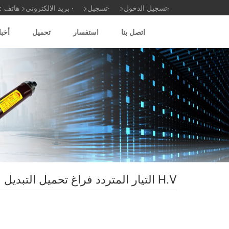
تسجيل الدخول<
تسجيل<
بريد الالكتروني<
هاتف
اتصل بنا
استفسار
تحميل
أخب
H.V التيار المتردد فراغ تحميل التبديل