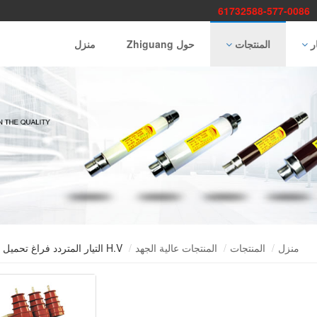
：
0086-577-61732588
ار
المنتجات
حول Zhiguang
منزل
منزل
المنتجات
المنتجات عالية الجهد
H.V التيار المتردد فراغ تحميل التبديل