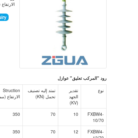
الارتفاع
رود "المركب تعليق" عوازل
نوع
تقدير
تمتد إليه تصنيف
Struction
الجهد
تحمل (KN)
الارتفاع (مم
(KV)
350
70
10
FXBW4-
10/70
350
70
12
FXBW4-
12/70