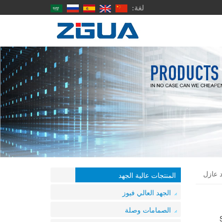
لغة:
د عازل
المنتجات عالية الجهد
الجهد العالي فيوز
الصمامات وصلة
KN) St