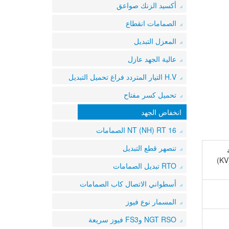
أكسيد الزنك صواعق
الصمامات انقطاع
المعزل التبديل
عالية الجهد عازل
H.V التيار المتردد فراغ تحميل التبديل
تحميل كسر مفتاح
انخفاض الجهد
NT (NH) RT 16 الصمامات
تنصهر قطع التبديل
RTO تبديل الصمامات
أسطواني الاتصال كاب الصمامات
المسمار نوع فيوز
NGT RSO وFS3 فيوز سريعة