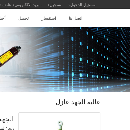
تسجيل الدخول<
تسجيل<
بريد الالكتروني<
هاتف
اتصل بنا
استفسار
تحميل
أخب
عالية الجهد عازل
الجهد 