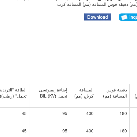
 (مم) دقيقة قوس المسافة (مم) المسافة كرب
دقيقة قوس
المسافة
إضاءة إيمبوتسي
الطاقة "الترددية
)
المسافة (مم)
كرباج (مم)
تحمل BIL (KV)
تحمل" (رطب)(KV)
45
95
400
180
45
95
400
180