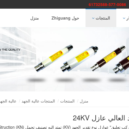
：
0086-577-61732588
ار
المنتجات
حول Zhiguang
منزل
منزل
المنتجات
المنتجات عالية الجهد
عالية الجه
العالي عازل 24KV
رود "المركب تعليق" عوازل نوع تقدير الجهد (KV) تمتد إليه تصنيف تحمل (ruction