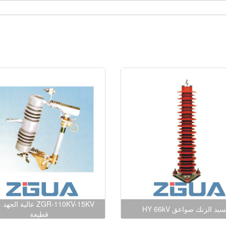
ZGR-110KV-15KV عالية ا
يد الزنك صواعق HY 66kV
قطيعة